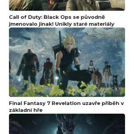
Call of Duty: Black Ops se původně
jmenovalo jinak! Unikly staré materiály
Final Fantasy 7 Revelation uzavře příběh v
základní hře