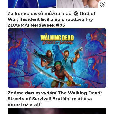
Za konec disků můžou hráči 😱 God of
War, Resident Evil a Epic rozdává hry
ZDARMA! NerdWeek #73
Známe datum vydání The Walking Dead:
Streets of Survival! Brutální mlátička
dorazí už v září