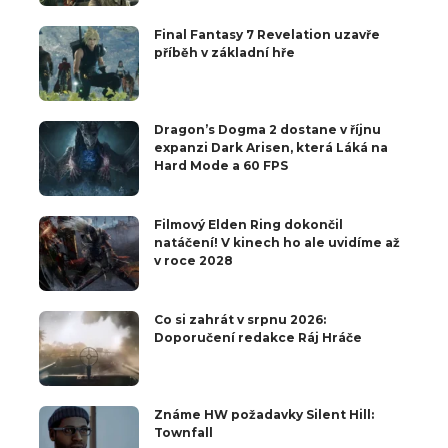
Final Fantasy 7 Revelation uzavře
příběh v základní hře
Dragon’s Dogma 2 dostane v říjnu
expanzi Dark Arisen, která Láká na
Hard Mode a 60 FPS
Filmový Elden Ring dokončil
natáčení! V kinech ho ale uvidíme až
v roce 2028
Co si zahrát v srpnu 2026:
Doporučení redakce Ráj Hráče
Známe HW požadavky Silent Hill:
Townfall