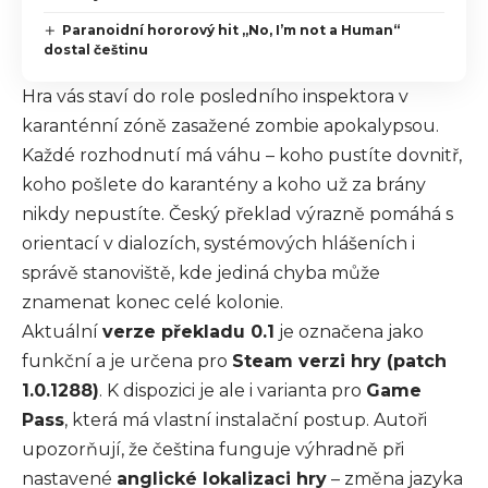
Paranoidní hororový hit „No, I’m not a Human“
dostal češtinu
Hra vás staví do role posledního inspektora v
karanténní zóně zasažené zombie apokalypsou.
Každé rozhodnutí má váhu – koho pustíte dovnitř,
koho pošlete do karantény a koho už za brány
nikdy nepustíte. Český překlad výrazně pomáhá s
orientací v dialozích, systémových hlášeních i
správě stanoviště, kde jediná chyba může
znamenat konec celé kolonie.
Aktuální
verze překladu 0.1
je označena jako
funkční a je určena pro
Steam verzi hry (patch
1.0.1288)
. K dispozici je ale i varianta pro
Game
Pass
, která má vlastní instalační postup. Autoři
upozorňují, že čeština funguje výhradně při
nastavené
anglické lokalizaci hry
– změna jazyka