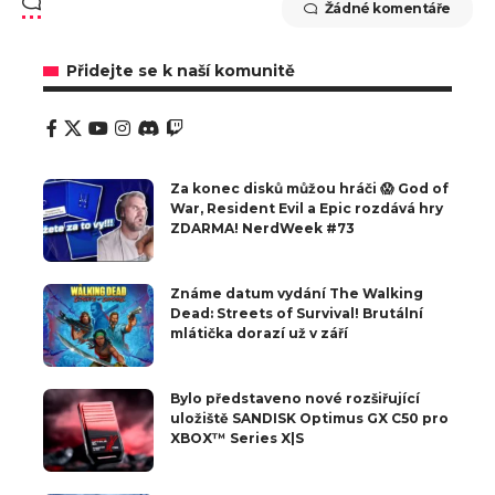
Žádné komentáře
Přidejte se k naší komunitě
Za konec disků můžou hráči 😱 God of
War, Resident Evil a Epic rozdává hry
ZDARMA! NerdWeek #73
Známe datum vydání The Walking
Dead: Streets of Survival! Brutální
mlátička dorazí už v září
Bylo představeno nové rozšiřující
uložiště SANDISK Optimus GX C50 pro
XBOX™ Series X|S