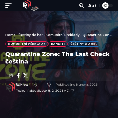
Aa
Home
-
Češtiny do her
-
Komunitní Překlady
-
Quarantine Zone: The Last Check čeština
KOMUNITNÍ PŘEKLADY
BANDITI
ČEŠTINY DO HER
Quarantine Zone: The Last Check
čeština
RajHrace
Publikováno 8 února, 2026
Poslední aktualizace: 8. 2. 2026 v 21:47