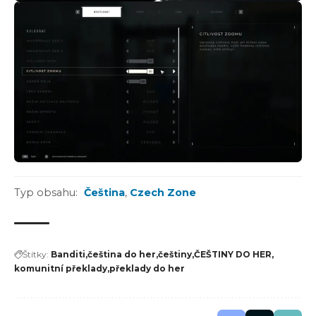
Typ obsahu:
Čeština
,
Czech Zone
Štítky:
Banditi
čeština do her
češtiny
ČEŠTINY DO HER
komunitní překlady
překlady do her