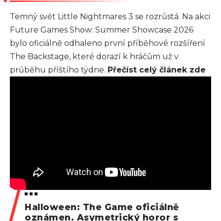
Temný svět Little Nightmares 3 se rozrůstá. Na akci
Future Games Show: Summer Showcase 2026
bylo oficiálně odhaleno první příběhové rozšíření
The Backstage, které dorazí k hráčům už v
průběhu příštího týdne.
Přečíst celý článek zde
Halloween: The Game oficiálně
oznámen. Asymetrický horor s