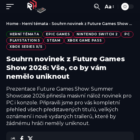
Aa
Home
-
Herní témata
-
Souhrn novinek z Future Games Show 2026: Vše, co by vám nemělo uniknout
HERNÍ TÉMATA
EPIC GAMES
NINTENDO SWITCH 2
PC
PLAYSTATION 5
STEAM
XBOX GAME PASS
XBOX SERIES X/S
Souhrn novinek z Future Games
Show 2026: Vše, co by vám
nemělo uniknout
Prezentace Future Games Show: Summer
Showcase 2026 přinesla masivní nálož novinek pro
PC i konzole. Připravili jsme pro vás kompletní
přehled všech představených titulů, velkých
oznámení i nově vydaných trailerů, které by
žádnému hráči neměly uniknout.