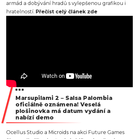
armád a dobývání hradů s vylepšenou grafikou i
hratelností.
Přečíst celý článek zde
Marsupilami 2 – Salsa Palombia
oficiálně oznámena! Veselá
plošinovka má datum vydání a
nabízí demo
Ocellus Studio a Microids na akci Future Games