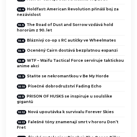
Holdfast: American Revolution přináší boj za
nezávislost
The Road of Dust and Sorrow vzdává hold
hororům z 90. let
Bláznivý co-op s RC autíčky ve Wheelmates
Oceněný Cairn dostává bezplatnou expanzi
WTF – Waifu Tactical Force servíruje taktickou
anime akci
Staňte se nekromantkou v Be My Horde
Písečné dobrodružství Fading Echo
PRISON OF HUSKS se inspiruje u soulslike
gigantů
Nová upoutávka k survivalu Forever Skies
Falešné tóny znamenají smrt v hororu Don’t
Fret