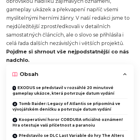
obrovskou nadílku zajímavých oznámení,
gameplay ukázek a překvapení napříč všemi
myslitelnými herními žánry. V naší redakci jsme to
nejdůležitější zprostředkovali v detailních
samostatných článcích, ale o slovo se přihlásila i
celá řada dalších nezávislých i větších projektů.
Pojďme si shrnout vše nejpodstatnější co nás
nadchlo.
Obsah
EXODUS se představil v rozsáhlé 20 minutové
gameplay ukázce, která potvrzuje datum vydání
Tomb Raider: Legacy of Atlantis se připomíná ve
vývojářském deníčku a potvrzuje datum vydání
Kooperativní horor CORDURA oficiálně oznámen!
Hra otestuje vaši příčetnost a paranoiu
Představilo se DLC Last Variable do hry The Alters