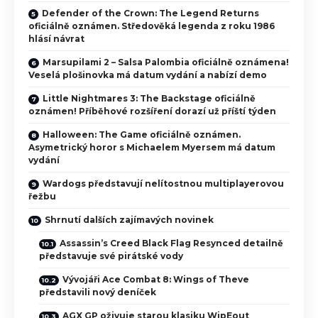
Defender of the Crown: The Legend Returns
oficiálně oznámen. Středověká legenda z roku 1986
hlásí návrat
Marsupilami 2 – Salsa Palombia oficiálně oznámena!
Veselá plošinovka má datum vydání a nabízí demo
Little Nightmares 3: The Backstage oficiálně
oznámen! Příběhové rozšíření dorazí už příští týden
Halloween: The Game oficiálně oznámen.
Asymetrický horor s Michaelem Myersem má datum
vydání
Wardogs představují nelítostnou multiplayerovou
řežbu
Shrnutí dalších zajímavých novinek
Assassin’s Creed Black Flag Resynced detailně
představuje své pirátské vody
Vývojáři Ace Combat 8: Wings of Theve
představili nový deníček
AGX GP oživuje starou klasiku WipEout