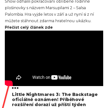
Show odhalili pokračování oblíbené rodinné
plošinovky s názvem Marsupilami 2 – Salsa
Palombia. Hra vyjde letos v září a už nyní si z ní
můžete stáhnout zdarma hratelnou ukázku.
Přečíst celý článek zde
Little Nightmares 3: The Backstage
oficiálně oznámen! Příběhové
rozšíření dorazí už příští týden