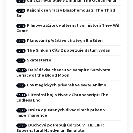
Čínská mytologie v Dinghai: The Ocean Pillar
Kajícnik se vrací v Blasphemous 2: The Third
Sin
Filmový zážitek v alternativní historii They Will
Come
Plánování přežití ve strategii BioEden
The Sinking City 2 potvrzuje datum vydání
Skatesterre
Další dávka chaosu ve Vampire Survivors:
Legacy of the Blood Moon
Lov magických příšerek ve světě Aniimo
Literární boj o život v Chronoscript: The
Endless End
Hrůza opuštěných divadelních prken v
Impermanence
Duchové potřebují údržbu v THE LIFT:
Supernatural Handyman Simulator