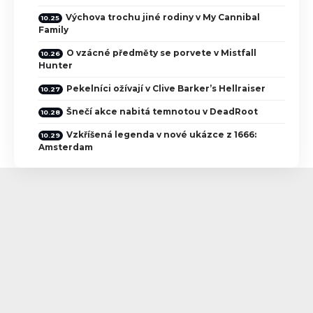
Výchova trochu jiné rodiny v My Cannibal
Family
O vzácné předměty se porvete v Mistfall
Hunter
Pekelníci ožívají v Clive Barker’s Hellraiser
Šnečí akce nabitá temnotou v DeadRoot
Vzkříšená legenda v nové ukázce z 1666:
Amsterdam