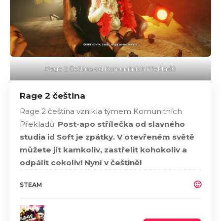
Rage 2 Čeština od Komunitních Překladů
Rage 2 čeština
Rage 2 čeština vznikla týmem Komunitních
Překladů.
Post-apo střílečka od slavného
studia id Soft je zpátky. V otevřeném světě
můžete jít kamkoliv, zastřelit kohokoliv a
odpálit cokoliv!
Nyní v češtině!
🙂
STEAM