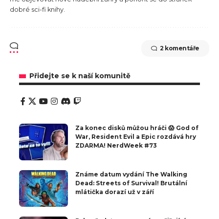
dobré sci-fi knihy.
2 komentáře
Přidejte se k naší komunitě
Za konec disků můžou hráči 😱 God of
War, Resident Evil a Epic rozdává hry
ZDARMA! NerdWeek #73
Známe datum vydání The Walking
Dead: Streets of Survival! Brutální
mlátička dorazí už v září