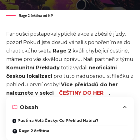
Rage 2 čeština od KP
Fanoušci postapokalyptické akce a zběsilé jízdy,
pozor! Pokud jste dosud váhali s ponořením se do
chaotického světa
Rage 2
kvůli chybějící češtině,
máme pro vás skvělou zprávu. Naši partneři z týmu
Komunitní Překlady
totiž vydali
neoficiální
českou lokalizaci
pro tuto nadupanou střílečku z
pohledu první osoby!
Více překladů do her
naleznete v sekci
ČEŠTINY DO HER
.
Obsah
Pustina Volá Česky: Co Překlad Nabízí?
Rage 2 čeština