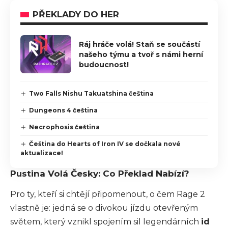
PŘEKLADY DO HER
Ráj hráče volá! Staň se součástí
našeho týmu a tvoř s námi herní
budoucnost!
Two Falls Nishu Takuatshina čeština
Dungeons 4 čeština
Necrophosis čeština
Čeština do Hearts of Iron IV se dočkala nové
aktualizace!
Pustina Volá Česky: Co Překlad Nabízí?
Pro ty, kteří si chtějí připomenout, o čem
Rage 2
vlastně je: jedná se o divokou jízdu otevřeným
světem, který vznikl spojením sil legendárních
id