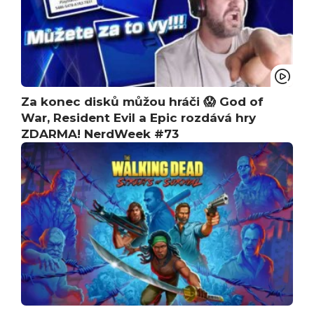
Za konec disků můžou hráči 😱 God of
War, Resident Evil a Epic rozdává hry
ZDARMA! NerdWeek #73