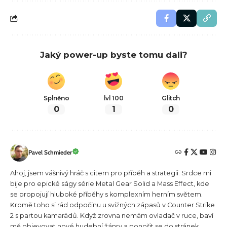
Jaký power-up byste tomu dali?
Splněno
lvl 100
Glitch
0
1
0
Pavel Schmieder
Ahoj, jsem vášnivý hráč s citem pro příběh a strategii. Srdce mi
bije pro epické ságy série Metal Gear Solid a Mass Effect, kde
se propojují hluboké příběhy s komplexním herním světem.
Kromě toho si rád odpočinu u svižných zápasů v Counter Strike
2 s partou kamarádů. Když zrovna nemám ovladač v ruce, baví
mě objevovat nové hudební žánry a ponořit se do stránek