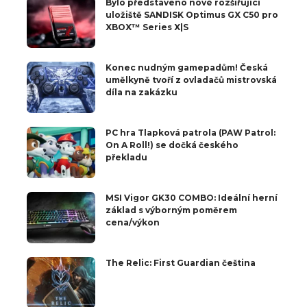
Bylo představeno nové rozšiřující
uložiště SANDISK Optimus GX C50 pro
XBOX™ Series X|S
Konec nudným gamepadům! Česká
umělkyně tvoří z ovladačů mistrovská
díla na zakázku
PC hra Tlapková patrola (PAW Patrol:
On A Roll!) se dočká českého
překladu
MSI Vigor GK30 COMBO: Ideální herní
základ s výborným poměrem
cena/výkon
The Relic: First Guardian čeština