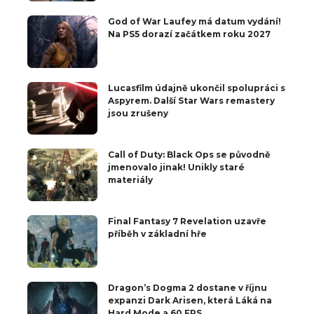
God of War Laufey má datum vydání!
Na PS5 dorazí začátkem roku 2027
Lucasfilm údajně ukončil spolupráci s
Aspyrem. Další Star Wars remastery
jsou zrušeny
Call of Duty: Black Ops se původně
jmenovalo jinak! Unikly staré
materiály
Final Fantasy 7 Revelation uzavře
příběh v základní hře
Dragon’s Dogma 2 dostane v říjnu
expanzi Dark Arisen, která Láká na
Hard Mode a 60 FPS