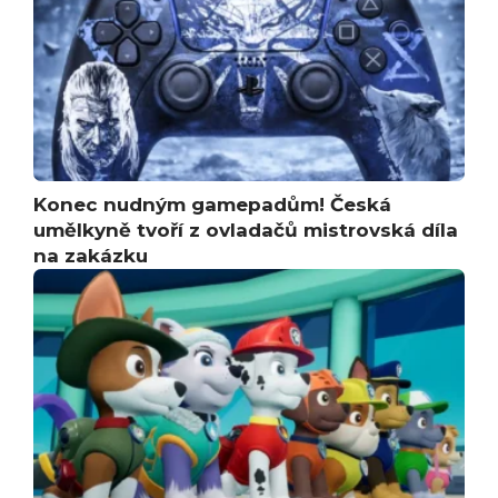
Konec nudným gamepadům! Česká
umělkyně tvoří z ovladačů mistrovská díla
na zakázku