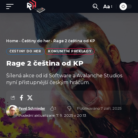
Aa
Home
-
Češtiny do her
-
Rage 2 čeština od KP
ČEŠTINY DO HER
KOMUNITNÍ PŘEKLADY
Rage 2 čeština od KP
Šílená akce od id Software a Avalanche Studios
nyní přístupnější českým hráčům.
Pavel Schmieder
3
Publikováno 7 září, 2025
Poslední aktualizace: 7. 9. 2025 v 20:13