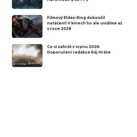
Filmový Elden Ring dokončil
natáčení! V kinech ho ale uvidíme až
v roce 2028
Co si zahrát v srpnu 2026:
Doporučení redakce Ráj Hráče