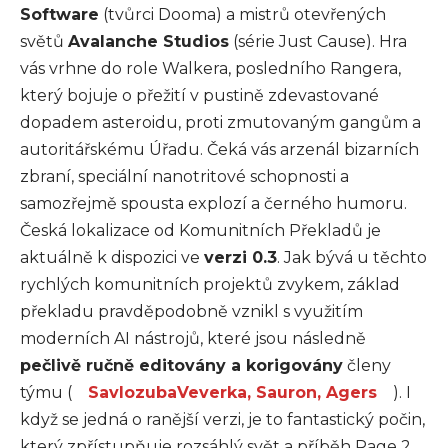
Software
(tvůrci Dooma) a mistrů otevřených
světů
Avalanche Studios
(série Just Cause). Hra
vás vrhne do role Walkera, posledního Rangera,
který bojuje o přežití v pustině zdevastované
dopadem asteroidu, proti zmutovaným gangům a
autoritářskému Úřadu. Čeká vás arzenál bizarních
zbraní, speciální nanotritové schopnosti a
samozřejmě spousta explozí a černého humoru.
Česká lokalizace od Komunitních Překladů je
aktuálně k dispozici ve
verzi 0.3
. Jak bývá u těchto
rychlých komunitních projektů zvykem, základ
překladu pravděpodobně vznikl s využitím
moderních AI nástrojů, které jsou následně
pečlivě ručně editovány a korigovány
členy
týmu (
SavlozubaVeverka, Sauron, Agers
). I
když se jedná o ranější verzi, je to fantastický počin,
který zpřístupňuje rozsáhlý svět a příběh Rage 2