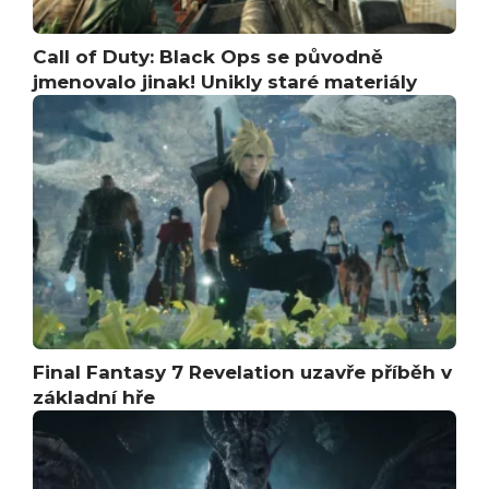
Call of Duty: Black Ops se původně
jmenovalo jinak! Unikly staré materiály
Final Fantasy 7 Revelation uzavře příběh v
základní hře