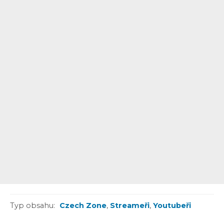
Typ obsahu:
Czech Zone
,
Streameři
,
Youtubeři