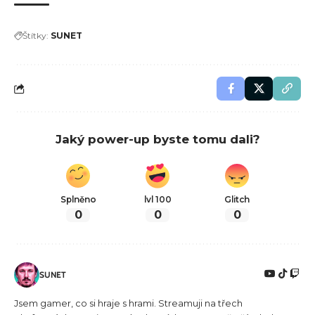
Štítky:
SUNET
Jaký power-up byste tomu dali?
Splněno
lvl 100
Glitch
0
0
0
SUNET
Jsem gamer, co si hraje s hrami. Streamuji na třech