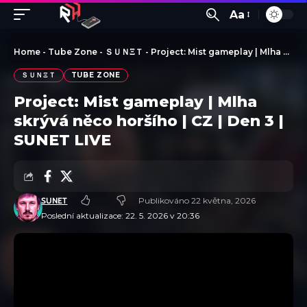
Aa
Home
-
Tube Zone
-
ＳＵＮΞＴ
-
Project: Mist gameplay | Mlha skrývá něco horšího | CZ | Den 3 | SUNET LIVE
ＳＵＮΞＴ
TUBE ZONE
Project: Mist gameplay | Mlha
skrývá něco horšího | CZ | Den 3 |
SUNET LIVE
SUNET
Publikováno 22 května, 2026
Poslední aktualizace: 22. 5. 2026 v 20:36