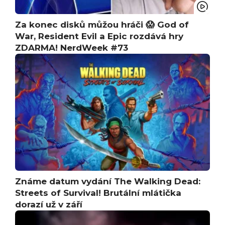
Za konec disků můžou hráči 😱 God of
War, Resident Evil a Epic rozdává hry
ZDARMA! NerdWeek #73
Známe datum vydání The Walking Dead:
Streets of Survival! Brutální mlátička
dorazí už v září