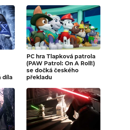
PC hra Tlapková patrola
(PAW Patrol: On A Roll!)
se dočká českého
 díla
překladu