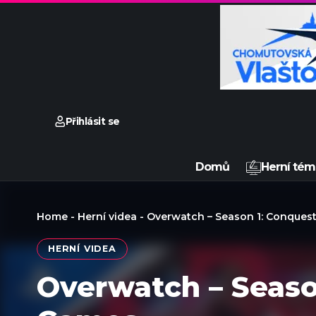
Přihlásit se
Domů
Herní tém
Home
-
Herní videa
-
Overwatch – Season 1: Conquest 
HERNÍ VIDEA
Overwatch – Season