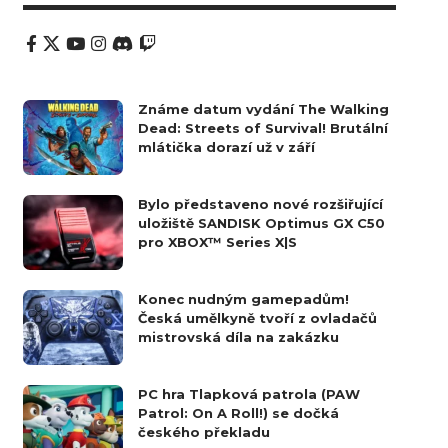
Známe datum vydání The Walking
Dead: Streets of Survival! Brutální
mlátička dorazí už v září
Bylo představeno nové rozšiřující
uložiště SANDISK Optimus GX C50
pro XBOX™ Series X|S
Konec nudným gamepadům!
Česká umělkyně tvoří z ovladačů
mistrovská díla na zakázku
PC hra Tlapková patrola (PAW
Patrol: On A Roll!) se dočká
českého překladu