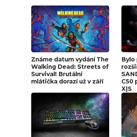
Známe datum vydání The
Bylo
Walking Dead: Streets of
rozši
Survival! Brutální
SAND
mlátička dorazí už v září
C50 
X|S