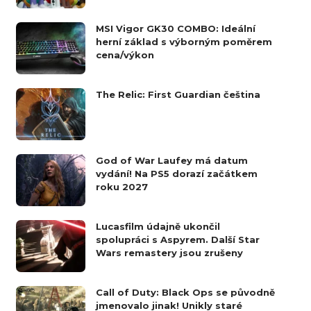
MSI Vigor GK30 COMBO: Ideální
herní základ s výborným poměrem
cena/výkon
The Relic: First Guardian čeština
God of War Laufey má datum
vydání! Na PS5 dorazí začátkem
roku 2027
Lucasfilm údajně ukončil
spolupráci s Aspyrem. Další Star
Wars remastery jsou zrušeny
Call of Duty: Black Ops se původně
jmenovalo jinak! Unikly staré