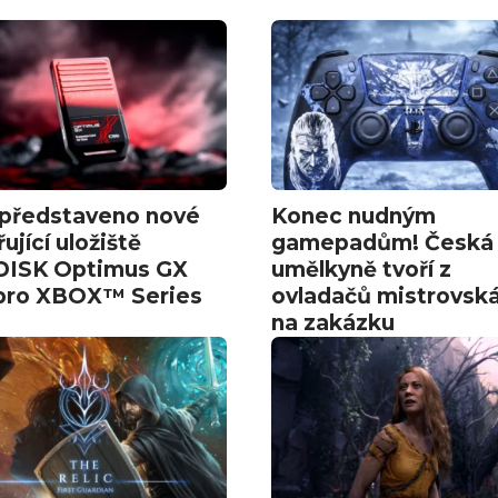
 představeno nové
Konec nudným
řující uložiště
gamepadům! Česká
ISK Optimus GX
umělkyně tvoří z
pro XBOX™ Series
ovladačů mistrovská
na zakázku