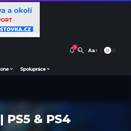
3
Aa
Zone
Spolupráce
 | PS5 & PS4