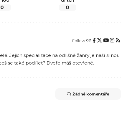
l 100
Glitch
0
0
Follow:
lé. Jejich specializace na odlišné žánry je naší silnou
ceš se také podílet? Dveře máš otevřené.
Žádné komentáře