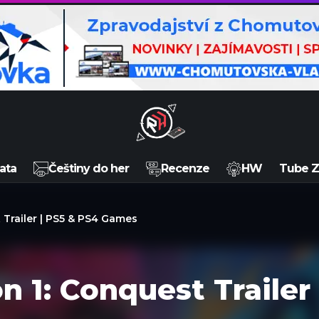
ata
Češtiny do her
Recenze
HW
Tube 
Trailer | PS5 & PS4 Games
 1: Conquest Trailer