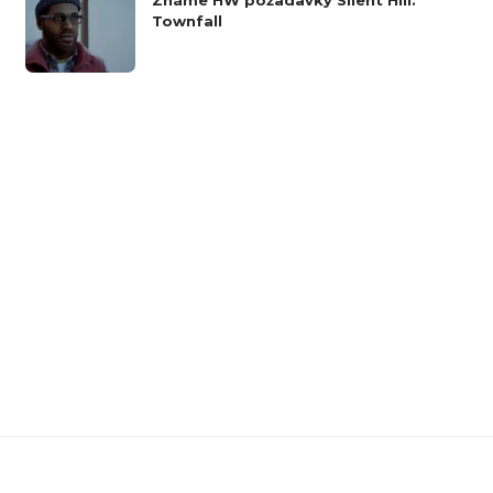
Známe HW požadavky Silent Hill:
Townfall