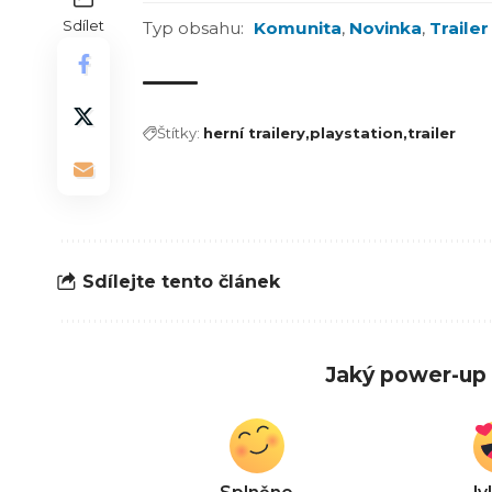
Sdílet
Typ obsahu:
Komunita
,
Novinka
,
Trailer
Štítky:
herní trailery
playstation
trailer
Sdílejte tento článek
Jaký power-up 