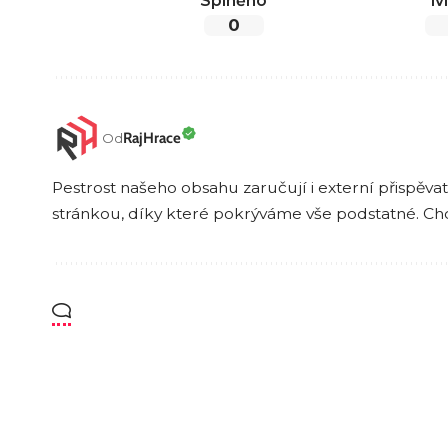
Splněno
lv
0
RajHrace
Od
Pestrost našeho obsahu zaručují i externí přispěvate
stránkou, díky které pokrýváme vše podstatné. Ch