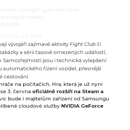
amwalk Corridor" goes live June
ext chapter awaits.
u3kGU89
_GL)
May 24, 2026
í vývojáří zajímavé aktivity
Fight Club
či
 zakázky a sérii časově omezených událostí,
e. Samozřejmostí jsou i technická vylepšení
u automatického řízení vozidel, přesnější
é cestování.
 hráče na počítačích. Hra, která je už nyní
 se 3. června
oficiálně rozšíří na
Steam
a
navíc bude i majitelům zařízení od Samsungu
oblíbené cloudové služby
NVIDIA GeForce