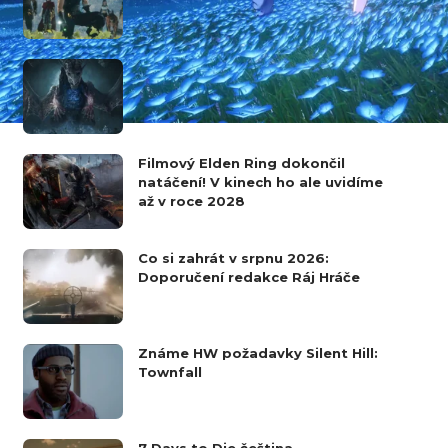
Dragon’s Dogma 2 dostane v říjnu
expanzi Dark Arisen, která Láká na
Hard Mode a 60 FPS
Filmový Elden Ring dokončil
natáčení! V kinech ho ale uvidíme
až v roce 2028
Co si zahrát v srpnu 2026:
Doporučení redakce Ráj Hráče
Známe HW požadavky Silent Hill:
Townfall