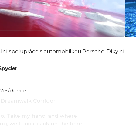
ální spolupráce s automobilkou Porsche. Díky ní
Spyder
.
Residence
.
– Dreamwalk Corridor
cho. Take my hand, and where
ng, we'll look back on the time