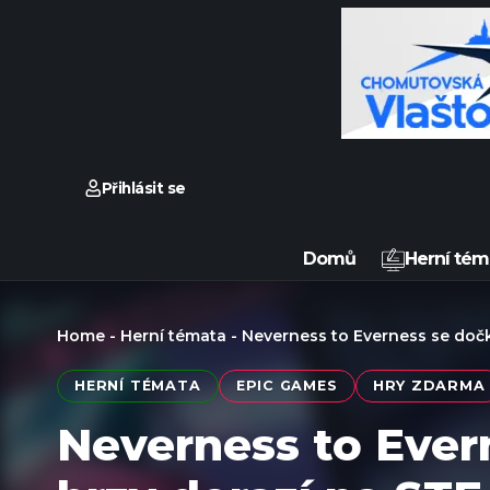
Přihlásit se
Domů
Herní tém
Home
-
Herní témata
-
Neverness to Everness se dočk
HERNÍ TÉMATA
EPIC GAMES
HRY ZDARMA
Neverness to Ever