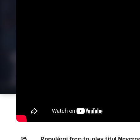
Populární free-to-play titul
Neverne