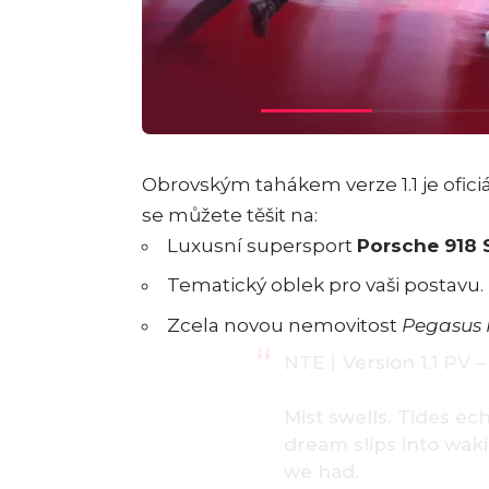
Obrovským tahákem verze 1.1 je ofici
se můžete těšit na:
Luxusní supersport
Porsche 918 
Tematický oblek pro vaši postavu.
Zcela novou nemovitost
Pegasus 
NTE丨Version 1.1 PV 
Mist swells. Tides e
dream slips into waki
we had.