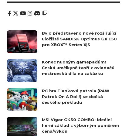
Bylo představeno nové rozšiřující
uložiště SANDISK Optimus GX C50
pro XBOX™ Series X|S
Konec nudným gamepadům!
Česká umělkyně tvoří z ovladačů
mistrovská díla na zakázku
PC hra Tlapková patrola (PAW
Patrol: On A Roll!) se dočká
českého překladu
MSI Vigor GK30 COMBO: Ideální
herní základ s výborným poměrem
cena/výkon