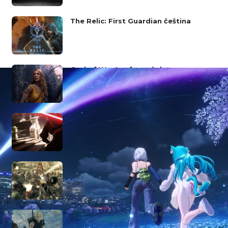
The Relic: First Guardian čeština
God of War Laufey má datum
vydání! Na PS5 dorazí začátkem
roku 2027
Lucasfilm údajně ukončil
spolupráci s Aspyrem. Další Star
Wars remastery jsou zrušeny
Call of Duty: Black Ops se původně
jmenovalo jinak! Unikly staré
materiály
Final Fantasy 7 Revelation uzavře
příběh v základní hře