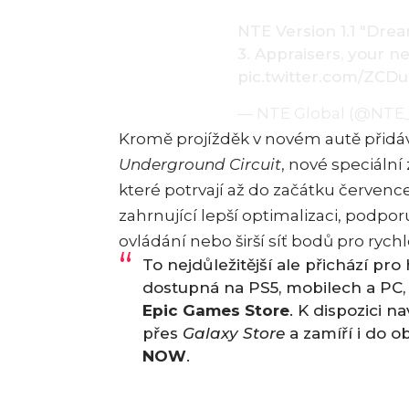
NTE Version 1.1 "Dre
3. Appraisers, your n
pic.twitter.com/ZCD
— NTE Global (@NTE
Kromě projížděk v novém autě přidávaj
Underground Circuit
, nové speciální
které potrvají až do začátku červenc
zahrnující lepší optimalizaci, podpor
ovládání nebo širší síť bodů pro rychl
To nejdůležitější ale přichází pro
dostupná na PS5, mobilech a PC,
Epic Games Store
. K dispozici 
přes
Galaxy Store
a zamíří i do 
NOW
.