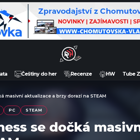
ata
Češtiny do her
Recenze
HW
Tube 
á masivní aktualizace a brzy dorazí na STEAM
PC
STEAM
ness se dočká masivn