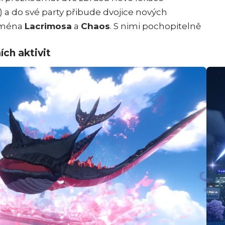
) a do své party přibude dvojice nových
 jména
Lacrimosa
a
Chaos
. S nimi pochopitelně
ch aktivit