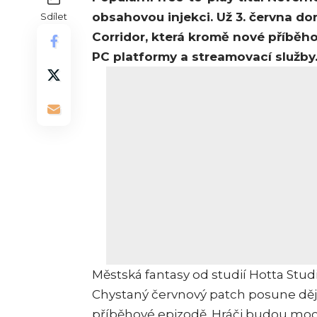
obsahovou injekci. Už 3. června d
Sdílet
Corridor, která kromě nové příběhov
PC platformy a streamovací služby
Městská fantasy od studií Hotta Stu
Chystaný červnový patch posune dějo
příběhové epizodě. Hráči budou moc