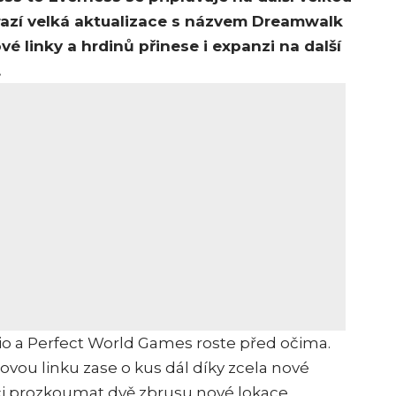
orazí velká aktualizace s názvem Dreamwalk
é linky a hrdinů přinese i expanzi na další
.
dio a Perfect World Games roste před očima.
vou linku zase o kus dál díky zcela nové
i prozkoumat dvě zbrusu nové lokace