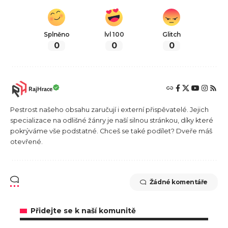
Splněno
lvl 100
Glitch
0
0
0
RajHrace
Pestrost našeho obsahu zaručují i externí přispěvatelé. Jejich
specializace na odlišné žánry je naší silnou stránkou, díky které
pokrýváme vše podstatné. Chceš se také podílet? Dveře máš
otevřené.
Žádné komentáře
Přidejte se k naší komunitě