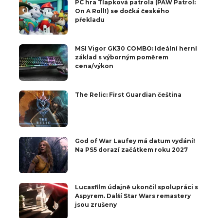
PC hra Tlapková patrola (PAW Patrol:
On A Roll!) se dočká českého
překladu
MSI Vigor GK30 COMBO: Ideální herní
základ s výborným poměrem
cena/výkon
The Relic: First Guardian čeština
God of War Laufey má datum vydání!
Na PS5 dorazí začátkem roku 2027
Lucasfilm údajně ukončil spolupráci s
Aspyrem. Další Star Wars remastery
jsou zrušeny