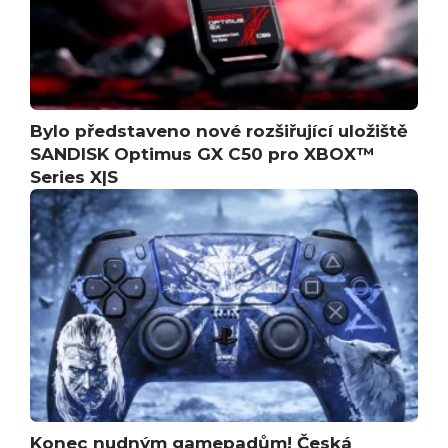
Bylo představeno nové rozšiřující uložiště
SANDISK Optimus GX C50 pro XBOX™
Series X|S
Konec nudným gamepadům! Česká