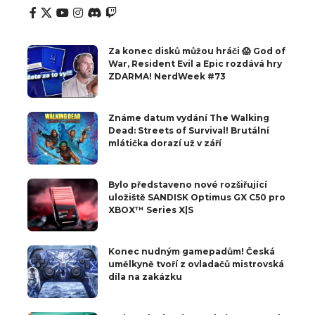
Za konec disků můžou hráči 😱 God of
War, Resident Evil a Epic rozdává hry
ZDARMA! NerdWeek #73
Známe datum vydání The Walking
Dead: Streets of Survival! Brutální
mlátička dorazí už v září
Bylo představeno nové rozšiřující
uložiště SANDISK Optimus GX C50 pro
XBOX™ Series X|S
Konec nudným gamepadům! Česká
umělkyně tvoří z ovladačů mistrovská
díla na zakázku