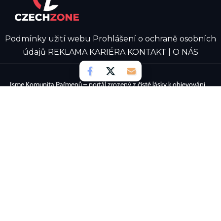
Podmínky užití webu
Prohlášení o ochraně osobních
údajů
REKLAMA
KARIÉRA
KONTAKT | O NÁS
Jsme Komunita Pařmenů – portál zrozený z čisté lásky k objevování
digitálních světů. Naším cílem je spojovat nadšence, kteří to cítí
stejně, a vytvářet prostor plný postřehů a žhavých aktualit. Chceš se
také podělit o své zážitky a psát zajímavé novinky? Přidej se k nám a
staň se aktivní součástí našeho týmu!
Viry, antiviry, firewally
iÚSTECKO
GRAPE SC