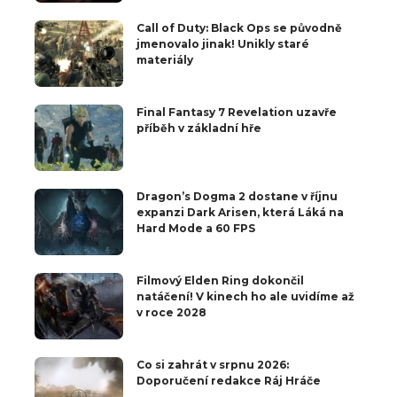
Call of Duty: Black Ops se původně
jmenovalo jinak! Unikly staré
materiály
Final Fantasy 7 Revelation uzavře
příběh v základní hře
Dragon’s Dogma 2 dostane v říjnu
expanzi Dark Arisen, která Láká na
Hard Mode a 60 FPS
Filmový Elden Ring dokončil
natáčení! V kinech ho ale uvidíme až
v roce 2028
Co si zahrát v srpnu 2026:
Doporučení redakce Ráj Hráče