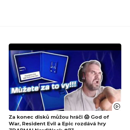
Za konec disků můžou hráči 😱 God of
War, Resident Evil a Epic rozdává hry