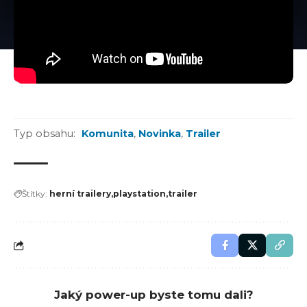
Typ obsahu:
Komunita
,
Novinka
,
Trailer
Štítky:
herní trailery
playstation
trailer
Jaký power-up byste tomu dali?