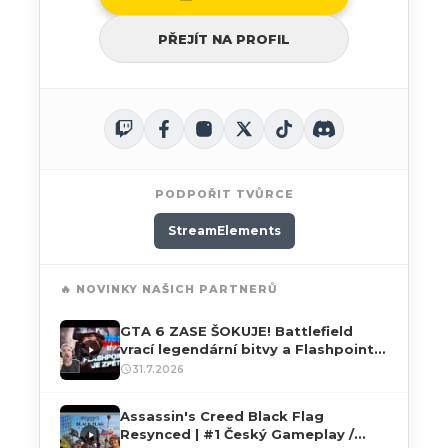
PŘEJÍT NA PROFIL
PODPOŘIT TVŮRCE
StreamElements
🔥 NOVINKY NAŠICH PARTNERŮ
GTA 6 ZASE ŠOKUJE! Battlefield
vrací legendární bitvy a Flashpoint
je zpět! NerdWeek #72
31.7.2026
Assassin's Creed Black Flag
Resynced | #1 Český Gameplay /