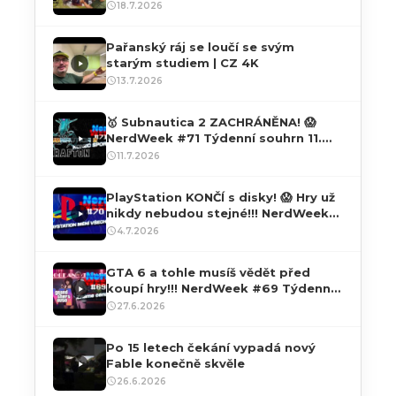
Let’s Play s češtinou přes PC | 4K60
18.7.2026
HDR
Pařanský ráj se loučí se svým
starým studiem | CZ 4K
13.7.2026
🥇 Subnautica 2 ZACHRÁNĚNA! 😱
NerdWeek #71 Týdenní souhrn 11.
07. 2026
11.7.2026
PlayStation KONČÍ s disky! 😱 Hry už
nikdy nebudou stejné!!! NerdWeek
#70 Týdenní souhrn 04. 07. 2026
4.7.2026
GTA 6 a tohle musíš vědět před
koupí hry!!! NerdWeek #69 Týdenní
souhrn 27. 06. 2026
27.6.2026
Po 15 letech čekání vypadá nový
Fable konečně skvěle
26.6.2026