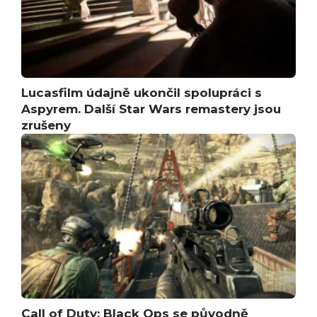
Lucasfilm údajně ukončil spolupráci s
Aspyrem. Další Star Wars remastery jsou
zrušeny
Call of Duty: Black Ops se původně