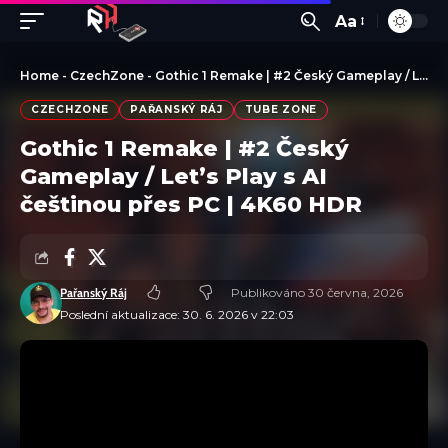
Aa
Home
-
CzechZone
-
Gothic 1 Remake | #2 Český Gameplay / Let’s Play s AI češtinou přes PC | 4K60 HDR
CZECHZONE
PAŘANSKÝ RÁJ
TUBE ZONE
Gothic 1 Remake | #2 Český
Gameplay / Let’s Play s AI
češtinou přes PC | 4K60 HDR
Pařanský Ráj
Publikováno 30 června, 2026
Poslední aktualizace: 30. 6. 2026 v 22:03