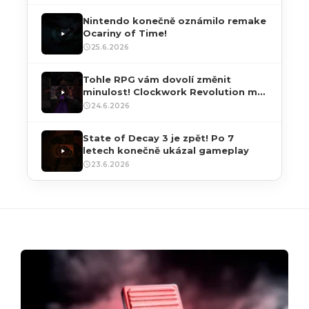
Nintendo konečně oznámilo remake
Ocariny of Time!
25.6.2026
Tohle RPG vám dovolí změnit
minulost! Clockwork Revolution má
datum vydání
24.6.2026
State of Decay 3 je zpět! Po 7
letech konečně ukázal gameplay
23.6.2026