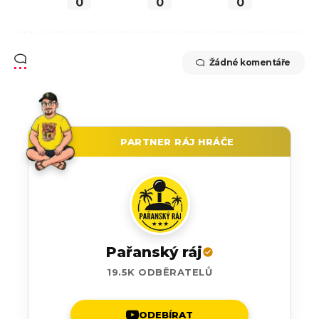
0
0
0
Žádné komentáře
PARTNER RÁJ HRÁČE
Pařanský ráj
19.5K ODBĚRATELŮ
ODEBÍRAT