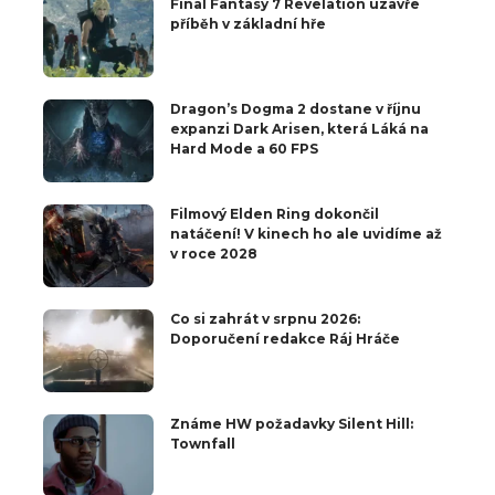
Final Fantasy 7 Revelation uzavře
příběh v základní hře
Dragon’s Dogma 2 dostane v říjnu
expanzi Dark Arisen, která Láká na
Hard Mode a 60 FPS
Filmový Elden Ring dokončil
natáčení! V kinech ho ale uvidíme až
v roce 2028
Co si zahrát v srpnu 2026:
Doporučení redakce Ráj Hráče
Známe HW požadavky Silent Hill:
Townfall