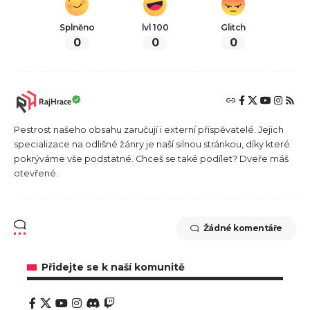
Splněno
lvl 100
Glitch
0
0
0
RajHrace
Pestrost našeho obsahu zaručují i externí přispěvatelé. Jejich
specializace na odlišné žánry je naší silnou stránkou, díky které
pokrýváme vše podstatné. Chceš se také podílet? Dveře máš
otevřené.
Žádné komentáře
Přidejte se k naší komunitě