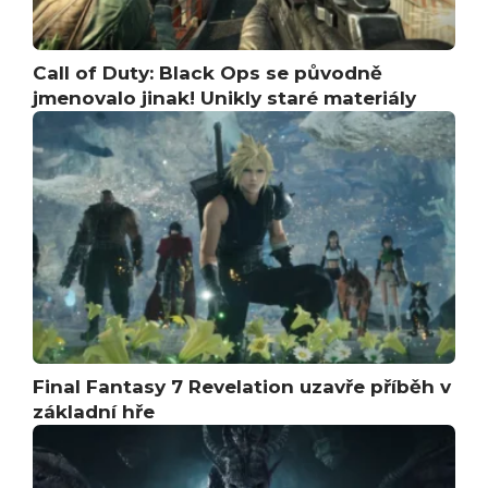
Call of Duty: Black Ops se původně
jmenovalo jinak! Unikly staré materiály
Final Fantasy 7 Revelation uzavře příběh v
základní hře