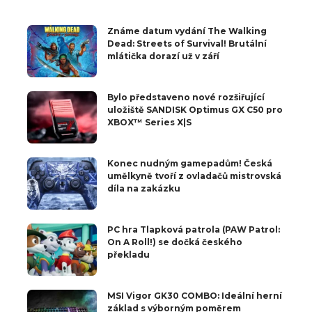
Známe datum vydání The Walking
Dead: Streets of Survival! Brutální
mlátička dorazí už v září
Bylo představeno nové rozšiřující
uložiště SANDISK Optimus GX C50 pro
XBOX™ Series X|S
Konec nudným gamepadům! Česká
umělkyně tvoří z ovladačů mistrovská
díla na zakázku
PC hra Tlapková patrola (PAW Patrol:
On A Roll!) se dočká českého
překladu
MSI Vigor GK30 COMBO: Ideální herní
základ s výborným poměrem