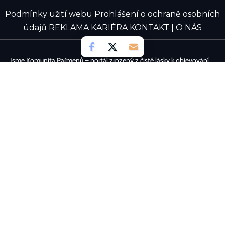
Podmínky užití webu
Prohlášení o ochraně osobních
údajů
REKLAMA
KARIÉRA
KONTAKT | O NÁS
Jsme Komunita Pařmenů – portál zrozený z čisté lásky k objevování
digitálních světů. Naším cílem je spojovat nadšence, kteří to cítí
stejně, a vytvářet prostor plný postřehů a žhavých aktualit. Chceš se
také podělit o své zážitky a psát zajímavé novinky? Přidej se k nám a
staň se aktivní součástí našeho týmu!
Viry, antiviry, firewally
iÚSTECKO
GRAPE SC
RH 2025 (©) VŠECHNA PRÁVA VYHRAZENA!