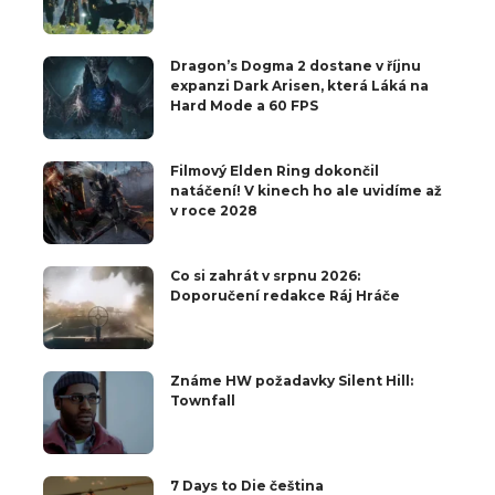
Dragon’s Dogma 2 dostane v říjnu
expanzi Dark Arisen, která Láká na
Hard Mode a 60 FPS
Filmový Elden Ring dokončil
natáčení! V kinech ho ale uvidíme až
v roce 2028
Co si zahrát v srpnu 2026:
Doporučení redakce Ráj Hráče
Známe HW požadavky Silent Hill:
Townfall
7 Days to Die čeština