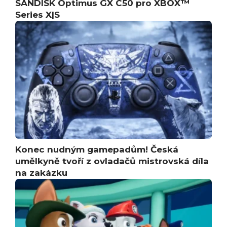
SANDISK Optimus GX C50 pro XBOX™
Series X|S
Konec nudným gamepadům! Česká
umělkyně tvoří z ovladačů mistrovská díla
na zakázku