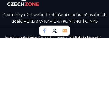
Podmínky užití webu
Prohlášení o ochraně osobních
údajů
REKLAMA
KARIÉRA
KONTAKT | O NÁS
Jsme Komunita Pařmenů – portál zrozený z čisté lásky k objevování
digitálních světů. Naším cílem je spojovat nadšence, kteří to cítí
stejně, a vytvářet prostor plný postřehů a žhavých aktualit. Chceš se
také podělit o své zážitky a psát zajímavé novinky? Přidej se k nám a
staň se aktivní součástí našeho týmu!
Viry, antiviry, firewally
iÚSTECKO
GRAPE SC