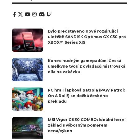
Bylo představeno nové rozšiřující
uložiště SANDISK Optimus GX C50 pro
XBOX™ Series X|S
Konec nudným gamepadům! Česká
umělkyně tvoří z ovladačů mistrovská
díla na zakázku
PC hra Tlapková patrola (PAW Patrol:
On A Roll!) se dočká českého
překladu
MSI Vigor GK30 COMBO: Ideální herní
základ s výborným poměrem
cena/výkon