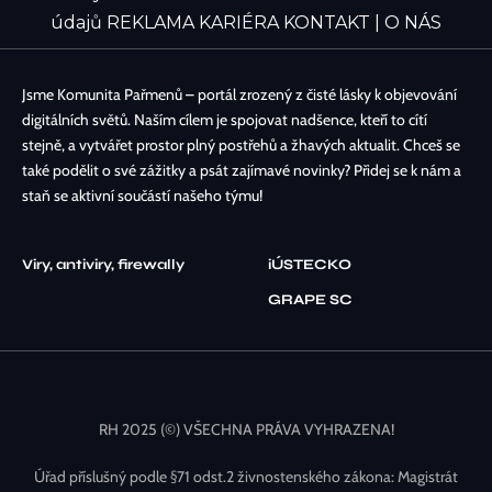
údajů
REKLAMA
KARIÉRA
KONTAKT | O NÁS
Jsme Komunita Pařmenů – portál zrozený z čisté lásky k objevování
digitálních světů. Naším cílem je spojovat nadšence, kteří to cítí
stejně, a vytvářet prostor plný postřehů a žhavých aktualit. Chceš se
také podělit o své zážitky a psát zajímavé novinky? Přidej se k nám a
staň se aktivní součástí našeho týmu!
Viry, antiviry, firewally
iÚSTECKO
GRAPE SC
RH 2025 (©) VŠECHNA PRÁVA VYHRAZENA!
Úřad příslušný podle §71 odst.2 živnostenského zákona: Magistrát