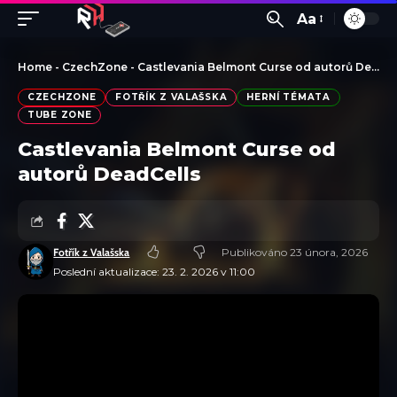
Aa
Home
-
CzechZone
-
Castlevania Belmont Curse od autorů DeadCells
CZECHZONE
FOTŘÍK Z VALAŠSKA
HERNÍ TÉMATA
TUBE ZONE
Castlevania Belmont Curse od
autorů DeadCells
Fotřík z Valašska
Publikováno 23 února, 2026
Poslední aktualizace: 23. 2. 2026 v 11:00