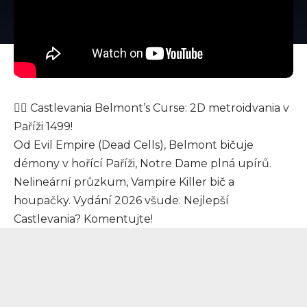
🧛‍♂️ Castlevania Belmont’s Curse: 2D metroidvania v
Paříži 1499!
Od Evil Empire (Dead Cells), Belmont bičuje
démony v hořící Paříži, Notre Dame plná upírů.
Nelineární průzkum, Vampire Killer bič a
houpačky. Vydání 2026 všude. Nejlepší
Castlevania? Komentujte!