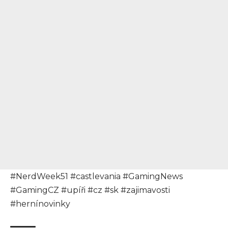
#NerdWeek51 #castlevania #GamingNews
#GamingCZ #upíři #cz #sk #zajimavosti
#hernínovinky