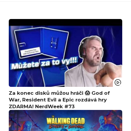
Za konec disků můžou hráči 😱 God of
War, Resident Evil a Epic rozdává hry
ZDARMA! NerdWeek #73