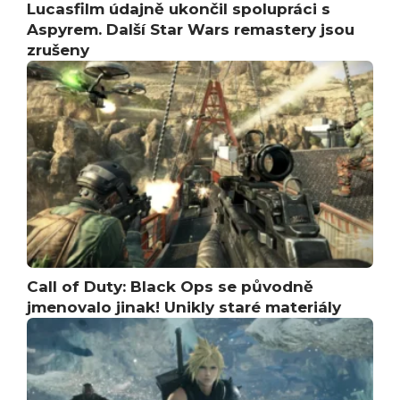
Lucasfilm údajně ukončil spolupráci s
Aspyrem. Další Star Wars remastery jsou
zrušeny
Call of Duty: Black Ops se původně
jmenovalo jinak! Unikly staré materiály