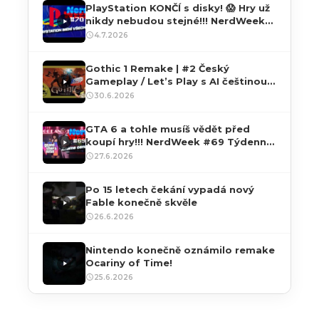
PlayStation KONČÍ s disky! 😱 Hry už
nikdy nebudou stejné!!! NerdWeek
#70 Týdenní souhrn 04. 07. 2026
4.7.2026
Gothic 1 Remake | #2 Český
Gameplay / Let’s Play s AI češtinou
přes PC | 4K60 HDR
30.6.2026
GTA 6 a tohle musíš vědět před
koupí hry!!! NerdWeek #69 Týdenní
souhrn 27. 06. 2026
27.6.2026
Po 15 letech čekání vypadá nový
Fable konečně skvěle
26.6.2026
Nintendo konečně oznámilo remake
Ocariny of Time!
25.6.2026