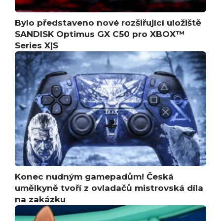
Bylo představeno nové rozšiřující uložiště
SANDISK Optimus GX C50 pro XBOX™
Series X|S
Konec nudným gamepadům! Česká
umělkyně tvoří z ovladačů mistrovská díla
na zakázku