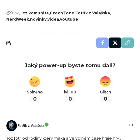
Štítky:
cz komunita
CzechZone
Fotřík z Valašska
NerdWeek
novinky
videa
youtube
Jaký power-up byste tomu dali?
Splněno
lvl 100
Glitch
0
0
0
Fotřík z Valašska
Tož fotr od rodiny který maká a ve volném čase hraje hry .