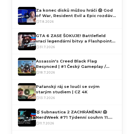
Za konec disků můžou hráči 😱 God
of War, Resident Evil a Epic rozdává
hry ZDARMA! NerdWeek #73
7.8.2026
GTA 6 ZASE ŠOKUJE! Battlefield
vrací legendární bitvy a Flashpoint
je zpět! NerdWeek #72
31.7.2026
Assassin's Creed Black Flag
Resynced | #1 Český Gameplay /
Let’s Play s češtinou přes PC | 4K60
18.7.2026
HDR
Pařanský ráj se loučí se svým
starým studiem | CZ 4K
13.7.2026
🥇 Subnautica 2 ZACHRÁNĚNA! 😱
NerdWeek #71 Týdenní souhrn 11.
07. 2026
11.7.2026