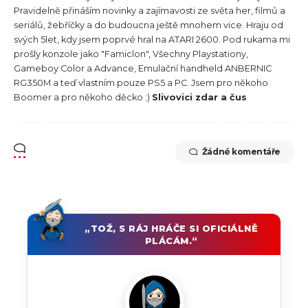
Pravidelně přináším novinky a zajímavosti ze světa her, filmů a
seriálů, žebříčky a do budoucna ještě mnohem vice. Hraju od
svých 5let, kdy jsem poprvé hral na ATARI 2600. Pod rukama mi
prošly konzole jako "Famiclon", Všechny Playstationy,
Gameboy Color a Advance, Emulační handheld ANBERNIC
RG350M a teď vlastním pouze PS5 a PC. Jsem pro někoho
Boomer a pro někoho děcko ;)
Slivovici zdar a čus
Žádné komentáře
„TOŽ, S RÁJ HRÁČE SI OFICIÁLNĚ
PLÁCÁM.“