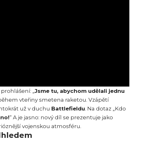
prohlášení: „
Jsme tu, abychom udělali jednu
a během vteřiny smetena raketou. Vzápětí
entokrát už v duchu
Battlefieldu
. Na dotaz „Kdo
dno!
“ A je jasno: nový díl se prezentuje jako
erióznější vojenskou atmosféru.
adhledem