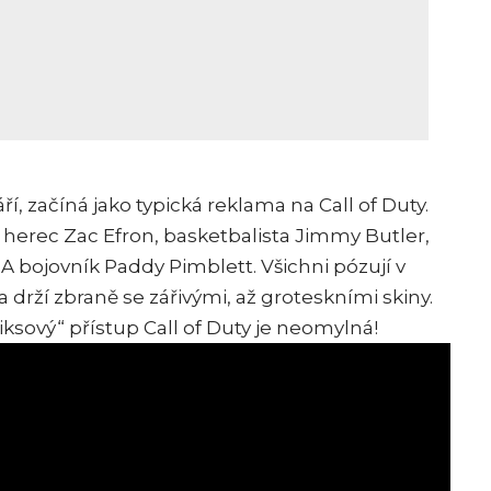
áří, začíná jako typická reklama na
Call of Duty
.
– herec Zac Efron, basketbalista Jimmy Butler,
bojovník Paddy Pimblett. Všichni pózují v
drží zbraně se zářivými, až groteskními skiny.
ksový“ přístup Call of Duty je neomylná!