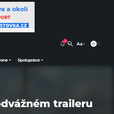
3
Aa
Zone
Spolupráce
 odvážném traileru