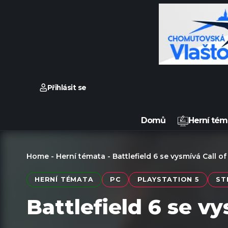
Přihlásit se
Domů
Herní tém
Home
-
Herní témata
-
Battlefield 6 se vysmívá Call o
HERNÍ TÉMATA
PC
PLAYSTATION 5
ST
Battlefield 6 se v