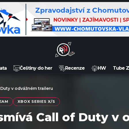
ata
Češtiny do her
Recenze
HW
Tube 
f Duty v odvážném traileru
EAM
XBOX SERIES X/S
ysmívá Call of Duty v