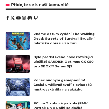
Přidejte se k naší komunitě
Známe datum vydání The Walking
Dead: Streets of Survival! Brutální
mlátička dorazí už v září
Bylo představeno nové rozšiřující
uložiště SANDISK Optimus GX C50
pro XBOX™ Series X|S
Konec nudným gamepadům!
Česká umělkyně tvoří z ovladačů
mistrovská díla na zakázku
PC hra Tlapková patrola (PAW
Patrol: On A Roll!) se dočká