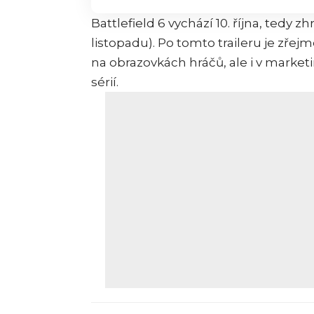
Battlefield 6 vychází 10. října, tedy z
listopadu). Po tomto traileru je zřej
na obrazovkách hráčů, ale i v market
sérií.