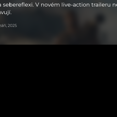
a sebereflexi. V novém live-action traileru
vují.
áří, 2025