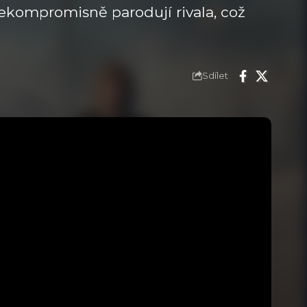
 nekompromisně parodují rivala, což
Sdílet