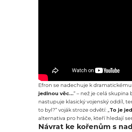
Efron se nadechuje k dramatickému 
jedinou věc…
“ – než je celá skupin
nastupuje klasický vojenský oddíl, t
to byl?“ voják stroze odvětí: „
To je je
alternativa pro hráče, kteří hledají s
Návrat ke kořenům s n