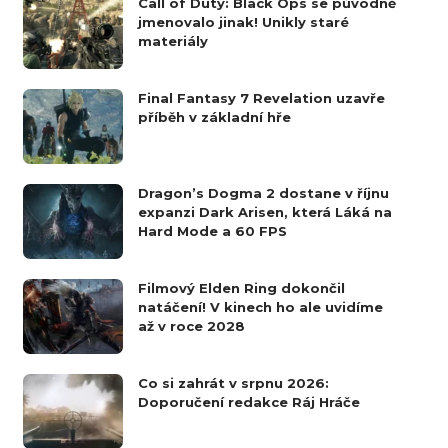
Call of Duty: Black Ops se původně
jmenovalo jinak! Unikly staré
materiály
Final Fantasy 7 Revelation uzavře
příběh v základní hře
Dragon’s Dogma 2 dostane v říjnu
expanzi Dark Arisen, která Láká na
Hard Mode a 60 FPS
Filmový Elden Ring dokončil
natáčení! V kinech ho ale uvidíme
až v roce 2028
Co si zahrát v srpnu 2026:
Doporučení redakce Ráj Hráče