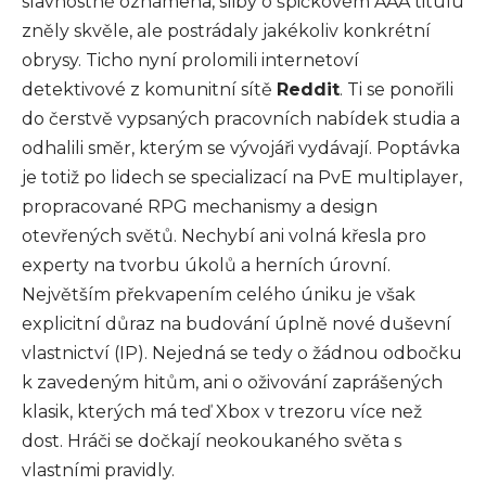
slavnostně oznámena, sliby o špičkovém AAA titulu
zněly skvěle, ale postrádaly jakékoliv konkrétní
obrysy. Ticho nyní prolomili internetoví
detektivové z komunitní sítě
Reddit
. Ti se ponořili
do čerstvě vypsaných pracovních nabídek studia a
odhalili směr, kterým se vývojáři vydávají. Poptávka
je totiž po lidech se specializací na PvE multiplayer,
propracované RPG mechanismy a design
otevřených světů. Nechybí ani volná křesla pro
experty na tvorbu úkolů a herních úrovní.
Největším překvapením celého úniku je však
explicitní důraz na budování úplně nové duševní
vlastnictví (IP). Nejedná se tedy o žádnou odbočku
k zavedeným hitům, ani o oživování zaprášených
klasik, kterých má teď Xbox v trezoru více než
dost. Hráči se dočkají neokoukaného světa s
vlastními pravidly.