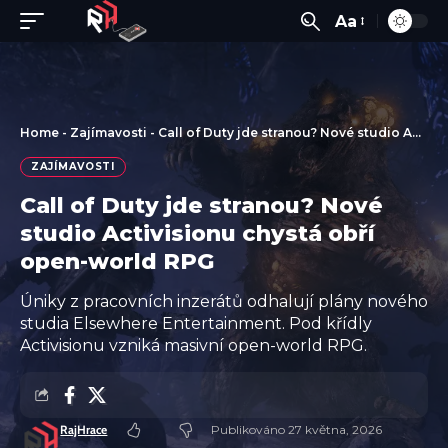
Aa
Home
-
Zajímavosti
-
Call of Duty jde stranou? Nové studio Activisionu chystá obří open-world RPG
ZAJÍMAVOSTI
Call of Duty jde stranou? Nové
studio Activisionu chystá obří
open-world RPG
Úniky z pracovních inzerátů odhalují plány nového
studia Elsewhere Entertainment. Pod křídly
Activisionu vzniká masivní open-world RPG.
RajHrace
Publikováno 27 května, 2026