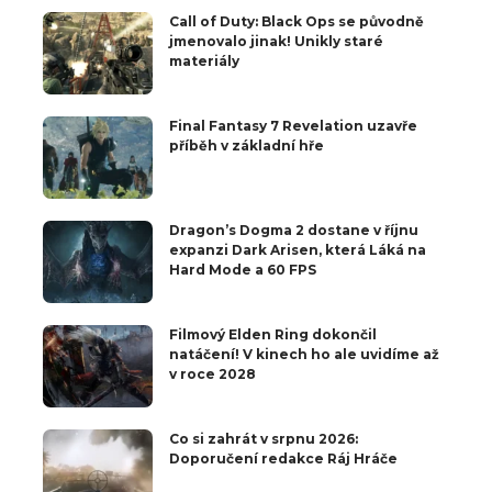
Call of Duty: Black Ops se původně
jmenovalo jinak! Unikly staré
materiály
Final Fantasy 7 Revelation uzavře
příběh v základní hře
Dragon’s Dogma 2 dostane v říjnu
expanzi Dark Arisen, která Láká na
Hard Mode a 60 FPS
Filmový Elden Ring dokončil
natáčení! V kinech ho ale uvidíme až
v roce 2028
Co si zahrát v srpnu 2026:
Doporučení redakce Ráj Hráče