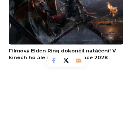
Filmový Elden Ring dokončil natáčení! V
kinech ho ale uvidíme až v roce 2028
Zobrazit více