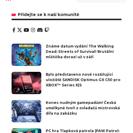
Přidejte se k naší komunitě
Známe datum vydání The Walking
Dead: Streets of Survival! Brutální
mlátička dorazí už v září
Bylo představeno nové rozšiřující
uložiště SANDISK Optimus GX C50 pro
XBOX™ Series X|S
Konec nudným gamepadům! Česká
umělkyně tvoří z ovladačů mistrovská
díla na zakázku
PC hra Tlapková patrola (PAW Patrol: