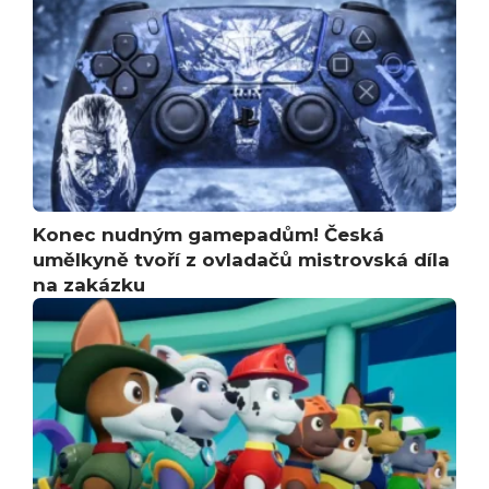
Konec nudným gamepadům! Česká
umělkyně tvoří z ovladačů mistrovská díla
na zakázku