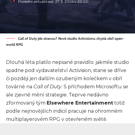
Poslední aktualizace: 27. 5. 2026 v 20:00
Call of Duty jde stranou? Nové studio Activisionu chystá obří open-
world RPG
Dlouhá léta platilo nepsané pravidlo: jakmile studio
spadne pod vydavatelství Activision, stane se dříve
či později jen dalším ozubeným kolečkem v obří
továrně na
Call of Duty
. S příchodem Microsoftu se
ale zjevně mění strategie. Teprve nedávno
zformovaný tým
Elsewhere Entertainment
totiž
podle nejnovějších indicií pracuje na ohromném
multiplayerovém RPG v otevřeném světě.