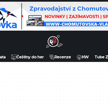
ata
Češtiny do her
Recenze
HW
Tube 