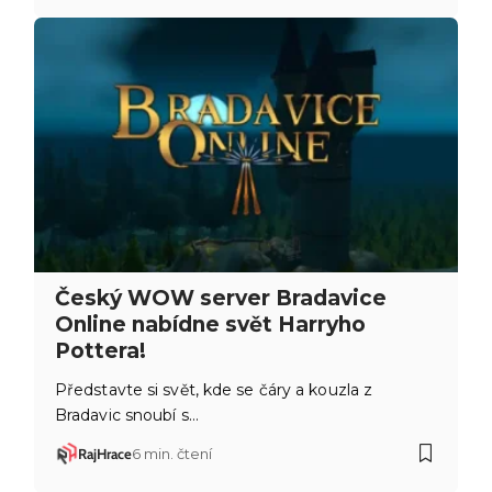
Český WOW server Bradavice
Online nabídne svět Harryho
Pottera!
Představte si svět, kde se čáry a kouzla z
Bradavic snoubí s…
RajHrace
6 min. čtení