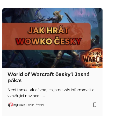
World of Warcraft česky? Jasná
páka!
Není tomu tak dávno, co jsme vás informovali o
vzrušující novince –…
RajHrace
2 min. čtení