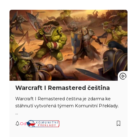
Warcraft I Remastered čeština
Warcraft I Remastered čeština je zdarma ke
stáhnutí vytvořená týmem Komunitní Překlady.
…
Od