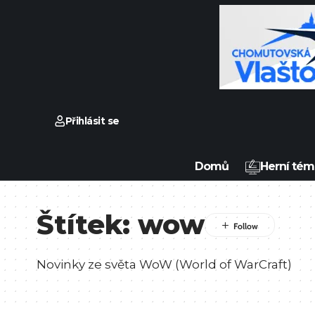
Přihlásit se
Domů
Herní tém
Štítek:
wow
Novinky ze světa WoW (World of WarCraft)