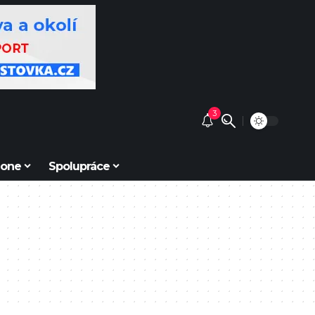
3
Zone
Spolupráce