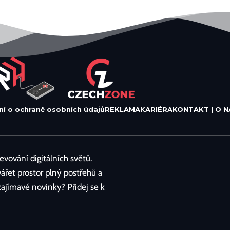
ní o ochraně osobních údajů
REKLAMA
KARIÉRA
KONTAKT | O N
vování digitálních světů.
vářet prostor plný postřehů a
 zajímavé novinky? Přidej se k