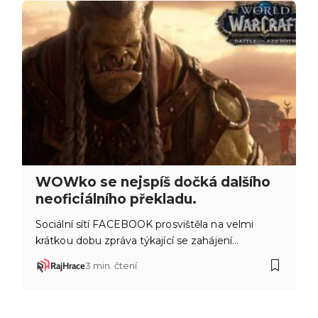
WOWko se nejspíš dočká dalšího
neoficiálního překladu.
Sociální sítí FACEBOOK prosvištěla na velmi
krátkou dobu zpráva týkající se zahájení…
RajHrace
3 min. čtení