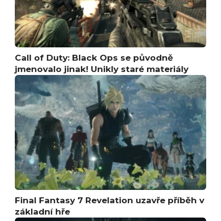
Call of Duty: Black Ops se původně
jmenovalo jinak! Unikly staré materiály
Final Fantasy 7 Revelation uzavře příběh v
základní hře