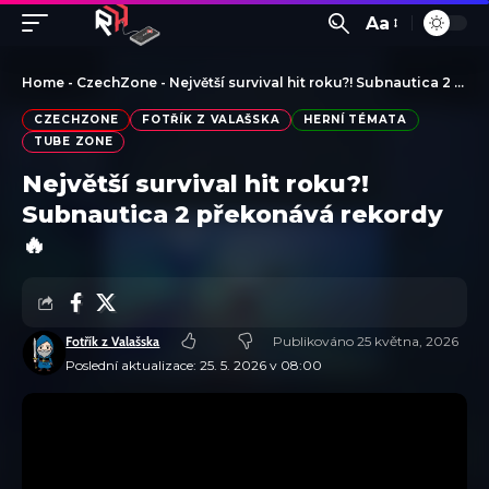
Aa
Home
-
CzechZone
-
Největší survival hit roku?! Subnautica 2 překonává rekordy 🔥
CZECHZONE
FOTŘÍK Z VALAŠSKA
HERNÍ TÉMATA
TUBE ZONE
Největší survival hit roku?!
Subnautica 2 překonává rekordy
🔥
Fotřík z Valašska
Publikováno 25 května, 2026
Poslední aktualizace: 25. 5. 2026 v 08:00