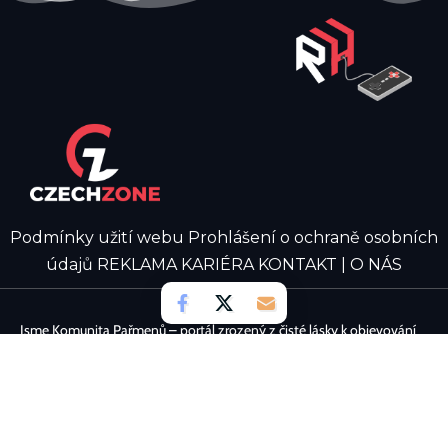
Podmínky užití webu
Prohlášení o ochraně osobních
údajů
REKLAMA
KARIÉRA
KONTAKT | O NÁS
Jsme Komunita Pařmenů – portál zrozený z čisté lásky k objevování
digitálních světů. Naším cílem je spojovat nadšence, kteří to cítí
stejně, a vytvářet prostor plný postřehů a žhavých aktualit. Chceš se
také podělit o své zážitky a psát zajímavé novinky? Přidej se k nám a
staň se aktivní součástí našeho týmu!