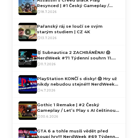
Resynced | #1 Český Gameplay /
Let’s Play s češtinou přes PC | 4K60
18.7.2026
HDR
Pařanský ráj se loučí se svým
starým studiem | CZ 4K
13.7.2026
🥇 Subnautica 2 ZACHRÁNĚNA! 😱
NerdWeek #71 Týdenní souhrn 11.
07. 2026
11.7.2026
PlayStation KONČÍ s disky! 😱 Hry už
nikdy nebudou stejné!!! NerdWeek
#70 Týdenní souhrn 04. 07. 2026
4.7.2026
Gothic 1 Remake | #2 Český
Gameplay / Let’s Play s AI češtinou
přes PC | 4K60 HDR
30.6.2026
GTA 6 a tohle musíš vědět před
koupí hry!!! NerdWeek #69 Týdenní