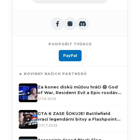
PODPOŘIT TVŮRCE
PayPal
🔥 NOVINKY NAŠICH PARTNERŮ
Za konec disků můžou hráči 😱 God
of War, Resident Evil a Epic rozdává
hry ZDARMA! NerdWeek #73
7.8.2026
GTA 6 ZASE ŠOKUJE! Battlefield
vrací legendární bitvy a Flashpoint
je zpět! NerdWeek #72
31.7.2026
Assassin's Creed Black Flag