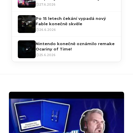
souhrn 27. 06. 2026
27.6.2026
Po 15 letech čekání vypadá nový
Fable konečně skvěle
26.6.2026
Nintendo konečně oznámilo remake
Ocariny of Time!
25.6.2026