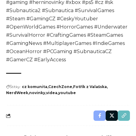
#gaming #herninovinky #xbox #ps5 #cz #sk
#Subnautica2 #Subnautica #SurvivalGames
#Steam #GamingCZ #CeskyYoutuber
#OpenWorldGames #HorrorGames #Underwater
#SurvivalHorror #CraftingGames #SteamGames
#GamingNews #MultiplayerGames #IndieGames
#OceanHorror #PCGaming #SubnauticaCZ
#GamerCZ #EarlyAccess
Štítky:
cz komunita
CzechZone
Fotřík z Valašska
NerdWeek
novinky
videa
youtube