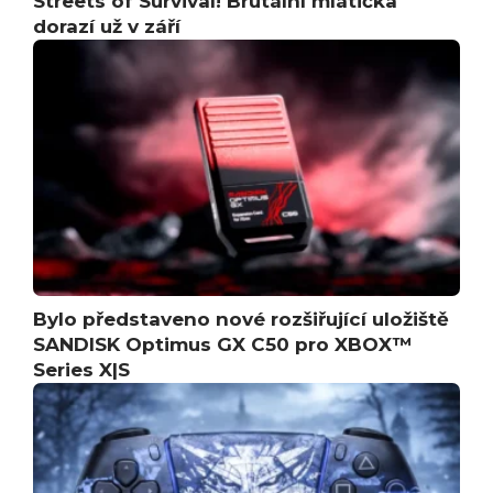
Streets of Survival! Brutální mlátička
dorazí už v září
Bylo představeno nové rozšiřující uložiště
SANDISK Optimus GX C50 pro XBOX™
Series X|S