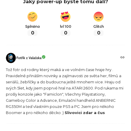
Jaký power-up byste tomu dali?
Splněno
lvl 100
Glitch
0
0
0
Fotřík z Valašska
Tož fotr od rodiny který maká a ve volném čase hraje hry .
Pravidelně přináším novinky a zajímavosti ze světa her, filmů a
seriálů, žebříčky a do budoucna ještě mnohem vice. Hraju od
svých 5let, kdy jsem poprvé hral na ATARI 2600. Pod rukama mi
prošly konzole jako "Famiclon", Všechny Playstationy,
Gameboy Color a Advance, Emulační handheld ANBERNIC
RG350M a teď vlastním pouze PS5 a PC. Jsem pro někoho
Boomer a pro někoho děcko ;)
Slivovici zdar a čus