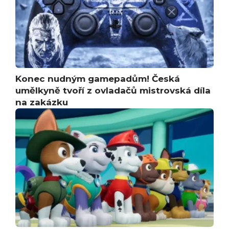
Konec nudným gamepadům! Česká
umělkyně tvoří z ovladačů mistrovská díla
na zakázku