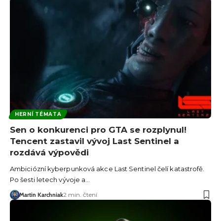
HERNÍ TÉMATA
Sen o konkurenci pro GTA se rozplynul!
Tencent zastavil vývoj Last Sentinel a
rozdává výpovědi
Ambiciózní kyberpunková akce Last Sentinel čelí katastrofě.
Po šesti letech vývoje a…
Martin Karchniak
2 min. čtení