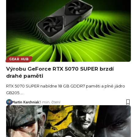
GEAR HUB
Výrobu GeForce RTX 5070 SUPER brzdí
drahé paměti
RTX 5070 SUPER nabídne 18 GB GDDR7 paměti a plné jádro
GB205.…
Martin Karchniak
3 min. čtení