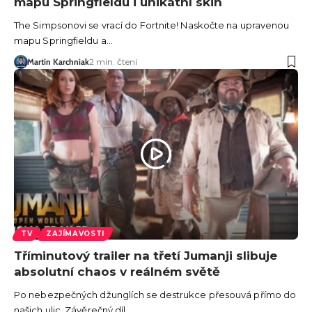
mapu Springfieldu i unikátní skin
The Simpsonovi se vrací do Fortnite! Naskočte na upravenou
mapu Springfieldu a…
Martin Karchniak
2 min. čtení
TV
ZAJÍMAVOSTI
Tříminutový trailer na třetí Jumanji slibuje
absolutní chaos v reálném světě
Po nebezpečných džunglích se destrukce přesouvá přímo do
našich ulic. Závěrečný díl…