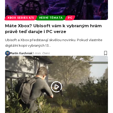
XBOX SERIES X/S
HERNÍ TÉMATA
PC
Máte Xbox? Ubisoft vám k vybraným hrám
právě teď daruje i PC verze
Ubisoft a Xbox představují skvělou novinku. Pokud vlastníte
digitální kopii vybraných 13…
Martin Karchniak
3 min. čtení