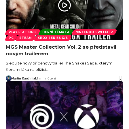
PLAYSTATION 5
HERNÍ TÉMATA
NINTENDO SWITCH 2
PC
STEAM
XBOX SERIES X/S
MGS Master Collection Vol. 2 se představil
novým trailerem
Sledujte nový příběhový trailer The Snakes Saga, kterým
Konami láká na blížící…
Martin Karchniak
1 min. čtení