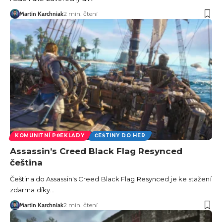
Martin Karchniak
2 min. čtení
KOMUNITNÍ PŘEKLADY
ČEŠTINY DO HER
Assassin’s Creed Black Flag Resynced
čeština
Čeština do Assassin's Creed Black Flag Resynced je ke stažení
zdarma díky…
Martin Karchniak
2 min. čtení