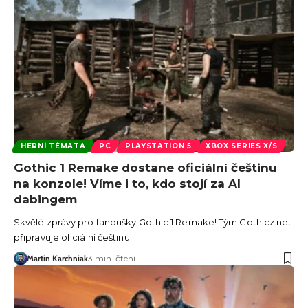
HERNÍ TÉMATA
PC
PLAYSTATION 5
XBOX SERIES X/S
Gothic 1 Remake dostane oficiální češtinu
na konzole! Víme i to, kdo stojí za AI
dabingem
Skvělé zprávy pro fanoušky Gothic 1 Remake! Tým Gothicz.net
připravuje oficiální češtinu…
Martin Karchniak
3 min. čtení