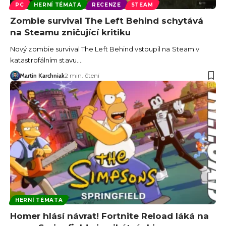
PC
HERNÍ TÉMATA
RECENZE
STEAM
Zombie survival The Left Behind schytává
na Steamu zničující kritiku
Nový zombie survival The Left Behind vstoupil na Steam v
katastrofálním stavu.…
Martin Karchniak
2 min. čtení
HERNÍ TÉMATA
Homer hlásí návrat! Fortnite Reload láká na