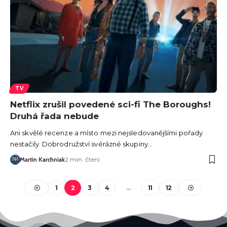
TV
Netflix zrušil povedené sci-fi The Boroughs!
Druhá řada nebude
Ani skvělé recenze a místo mezi nejsledovanějšími pořady
nestačily. Dobrodružství svérázné skupiny…
Martin Karchniak
2 min. čtení
1
2
3
4
…
11
12