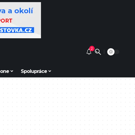
2
Zone
Spolupráce