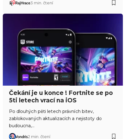
RajHrace
3 min. čtení
Čekání je u konce ! Fortnite se po
5ti letech vrací na iOS
Po dlouhých pěti letech právních bitev,
zablokovaných aktualizacích a nejistoty do
budoucna,…
Vondris
2 min. čtení