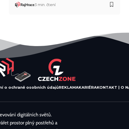
RajHrace
3 min. čtení
ní o ochraně osobních údajů
REKLAMA
KARIÉRA
KONTAKT | O N
vování digitálních světů.
vářet prostor plný postřehů a