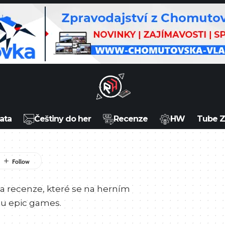
ata
Češtiny do her
Recenze
HW
Tube 
 a recenze, které se na herním
tu epic games.