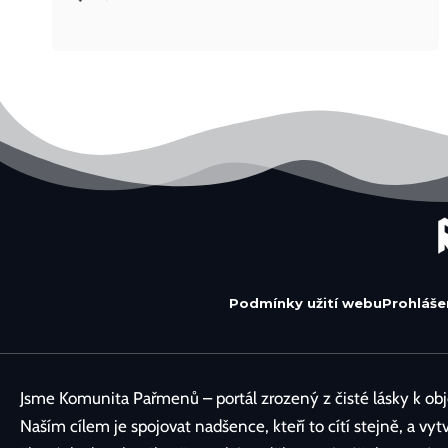
Podmínky užití webu
Prohláše
Jsme Komunita Pařmenů – portál zrozený z čisté lásky k obje
Naším cílem je spojovat nadšence, kteří to cítí stejně, a vyt