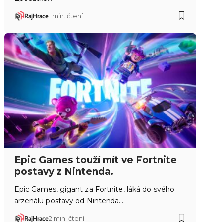
RajHrace
1 min. čtení
Epic Games touží mít ve Fortnite
postavy z Nintenda.
Epic Games, gigant za Fortnite, láká do svého
arzenálu postavy od Nintenda.…
RajHrace
2 min. čtení