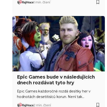
RajHrace
1 min. čtení
Epic Games bude v následujících
dnech rozdávat tyto hry
Epic Games každoročně rozdá desítky her v
hodnotách desetitisíců korun. Není tak…
RajHrace
2 min. čtení