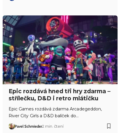
Epic rozdává hned tři hry zdarma –
střílečku, D&D i retro mlátičku
Epic Games rozdává zdarma Arcadegeddon,
River City Girls a D&D balíček do…
Pavel Schmieder
2 min. čtení