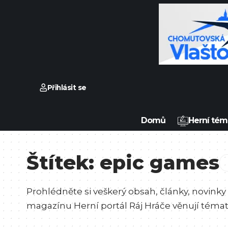
Přihlásit se
Domů
Herní tém
Štítek:
epic games
Prohlédněte si veškerý obsah, články, novinky
magazínu Herní portál Ráj Hráče věnují téma