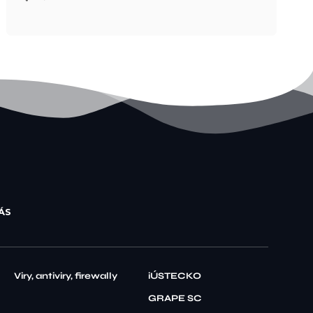
ÁS
Viry, antiviry, firewally
iÚSTECKO
GRAPE SC